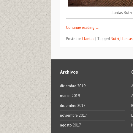
Llantas Butz
Continue reading
→
Posted in
Llantas
|
Tagged
Butzi
,
Llantas
Archivos
diciembre 2019
marzo 2019
A
diciembre 2017
noviembre 2017
L
agosto 2017