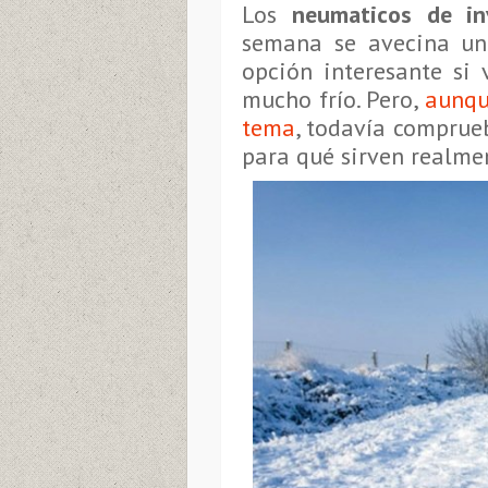
Los
neumaticos de in
semana se avecina un
opción interesante si 
mucho frío. Pero,
aunqu
tema
, todavía comprue
para qué sirven realme