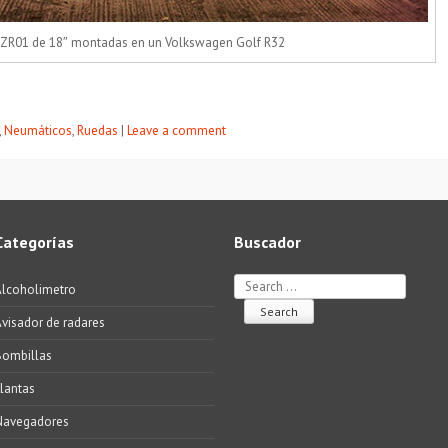
i ZR01 de 18″ montadas en un Volkswagen Golf R32
,
Neumáticos
,
Ruedas
|
Leave a comment
Categorías
Buscador
Search
Alcoholimetro
visador de radares
Bombillas
lantas
Navegadores