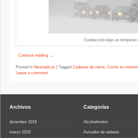
Conducción bajo un temporal 
Continue reading
→
Posted in
Neumaticos
|
Tagged
Cadenas de nieve
,
Coche en inviern
Leave a comment
Archivos
Categorías
diciembre 2019
Alcoholimetro
marzo 2019
Avisador de radares