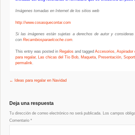
Imágenes tomadas en Internet de los sitios web
http://
www.cosasquecontar.com
Si las imágenes están sujetas a derechos de autor y consideras 
con
Recambiosparaelcoche.com
.
This entry was posted in
Regalos
and tagged
Accesorios
,
Aspirador
para regalar
,
Las chicas del Tío Bob
,
Maqueta
,
Presentación
,
Soport
permalink
.
Post navigation
←
Ideas para regalar en Navidad
Deja una respuesta
Tu dirección de correo electrónico no será publicada.
Los campos oblig
Comentario
*