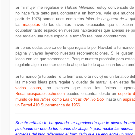
Si mi mujer me regalase el
Halcón Milenario
, estoy convencido de 
no hace falta tanto para contentar a un hombre. Vale que muchos
partir de 1975) somos unos completos
frikis
de
La guerra de la ga
las
maquetas
de las distintas naves espaciales que utilizaba
ocupaban tanto espacio en nuestras habitaciones que apenas se po
nos regalen una nave espacial a tamaño real para contentarnos.
Si tienes dudas acerca de lo que regalarle por Navidad a tu marido
página y vayas leyendo nuestras recomendaciones. Si le gustan
ideas con las que sorprenderle. Porque nuestro propósito para esta
regalarle algo a ese ser querido al que tanto le apasionan los automó
Si tu marido (o tu padre, o tu hermano, o tu novio) es un fanático 
las mejores ideas para regalar y quedar de maravilla en estas f
varias cosas
, no pienses que son las únicas sugeren
Recambiosparaelcoche.com
puedes encontrar desde un
soporte 
mundo de los
rallies
como
Las chicas del Tío Bob
,
hasta un
aspira
un Ferrari 410 Superamerica de 1956
.
Si este artículo te ha gustado, te agradecería que le dieses la má
pinchando en uno de los iconos de abajo. Y para recibir las nuevas 
entradas del blog rellenando el formulario que se encuentra un poc