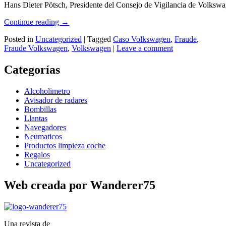
Hans Dieter Pötsch, Presidente del Consejo de Vigilancia de Volksw
Continue reading
→
Posted in
Uncategorized
|
Tagged
Caso Volkswagen
,
Fraude
,
Fraude Volkswagen
,
Volkswagen
|
Leave a comment
Categorías
Alcoholimetro
Avisador de radares
Bombillas
Llantas
Navegadores
Neumaticos
Productos limpieza coche
Regalos
Uncategorized
Web creada por Wanderer75
Una revista de